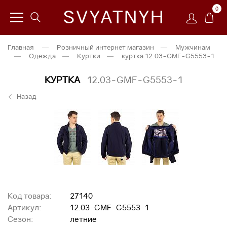
0
SVYATNYH
Главная
—
Розничный интернет магазин
—
Мужчинам
—
Одежда
—
Куртки
—
куртка 12.03-GMF-G5553-1
КУРТКА
12.03-GMF-G5553-1
Назад
Код товара:
27140
Артикул:
12.03-GMF-G5553-1
Сезон:
летние