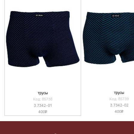
трусы
трусы
Код: 85739
Код: 85738
3.7342-02
3.7342-01
400
400
v
v