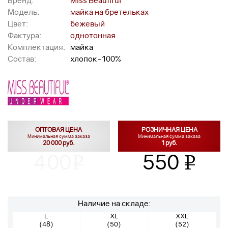
Бренд:
Miss Beautiful
Модель:
майка на бретельках
Цвет:
бежевый
Фактура:
однотонная
Комплектация:
майка
Состав:
хлопок-100%
ОПТОВАЯ ЦЕНА
РОЗНИЧНАЯ ЦЕНА
Минимальная сумма заказа
Минимальная сумма заказа
20 000 руб.
1 руб.
400
550
v
v
Наличие на складе:
L
XL
XXL
(48)
(50)
(52)