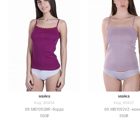
майка
майка
Код: 60404
Код: 60407
69.MB1092BR-бордо
69.MB1092VZ-мок
550
550
v
v