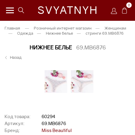
0
SVYATNYH
Главная
—
Розничный интернет магазин
—
Женщинам
—
Одежда
—
Нижнее белье
—
стринги 69.MB6876
НИЖНЕЕ БЕЛЬЕ
69.MB6876
Назад
Код товара:
60294
Артикул:
69.MB6876
Бренд:
Miss Beautiful