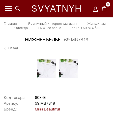
0
SVYATNYH
Главная
—
Розничный интернет магазин
—
Женщинам
—
Одежда
—
Нижнее белье
—
слипы 69.MB7819
НИЖНЕЕ БЕЛЬЕ
69.MB7819
Назад
Код товара:
60346
Артикул:
69.MB7819
Бренд:
Miss Beautiful