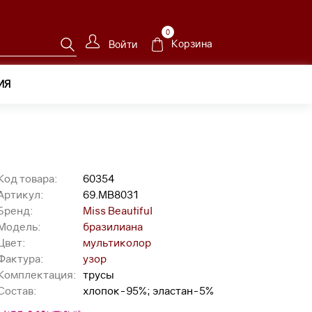
0
Корзина
Войти
ИЯ
Код товара:
60354
Артикул:
69.MB8031
Бренд:
Miss Beautiful
Модель:
бразилиана
Цвет:
мультиколор
Фактура:
узор
Комплектация:
трусы
Состав:
хлопок-95%; эластан-5%