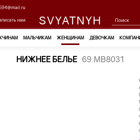
594@mail.ru
SVYATNYH
аписать нам
ЖЧИНАМ
МАЛЬЧИКАМ
ЖЕНЩИНАМ
ДЕВОЧКАМ
КОМПАН
ам
—
Одежда
—
Нижнее белье
—
бразилиана 69.MB8031
НИЖНЕЕ БЕЛЬЕ
69.MB8031