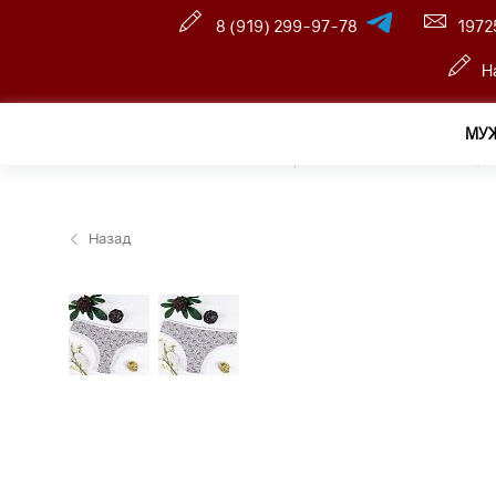
8 (919) 299-97-78
1972
Н
МУ
Главная
—
Розничный интернет магазин
—
Женщин
Назад