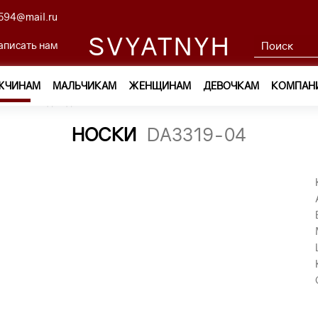
594@mail.ru
SVYATNYH
аписать нам
ЖЧИНАМ
МАЛЬЧИКАМ
ЖЕНЩИНАМ
ДЕВОЧКАМ
КОМПАН
ам
—
Одежда
—
Носки
—
носки DA3319-04
НОСКИ
DA3319-04