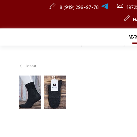
8 (919) 299-97-78
1972
Н
МУ
Главная
—
Розничный интернет магазин
—
Мужчин
Назад