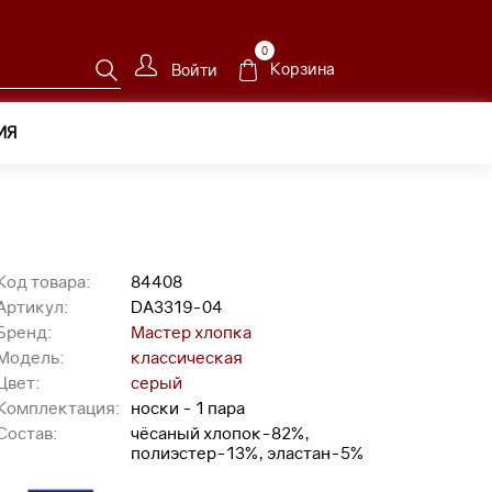
0
Корзина
Войти
ИЯ
Код товара:
84408
Артикул:
DA3319-04
Бренд:
Мастер хлопка
Модель:
классическая
Цвет:
серый
Комплектация:
носки - 1 пара
Состав:
чёсаный хлопок-82%,
полиэстер-13%, эластан-5%