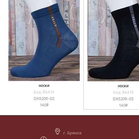
носки
носки
Код: 84414
Код: 84415
DA5206-02
DA5206-03
140
140
v
v
г. Брянск