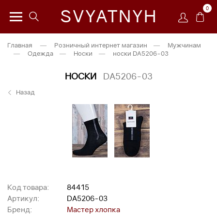
0
SVYATNYH
Главная
—
Розничный интернет магазин
—
Мужчинам
—
Одежда
—
Носки
—
носки DA5206-03
НОСКИ
DA5206-03
Назад
Код товара:
84415
Артикул:
DA5206-03
Бренд:
Мастер хлопка