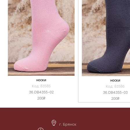
носки
носки
Код: 83585
Код: 83586
36.DB4355-02
36.DB4355-03
200
200
v
v
г. Брянск