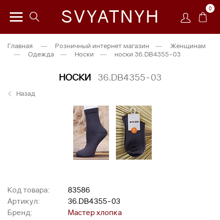
0
SVYATNYH
Главная
—
Розничный интернет магазин
—
Женщинам
—
Одежда
—
Носки
—
носки 36.DB4355-03
НОСКИ
36.DB4355-03
Назад
Код товара:
83586
Артикул:
36.DB4355-03
Бренд:
Мастер хлопка