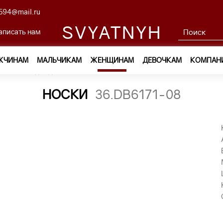
594@mail.ru
SVYATNYH
аписать нам
ЖЧИНАМ
МАЛЬЧИКАМ
ЖЕНЩИНАМ
ДЕВОЧКАМ
КОМПАН
ам
—
Одежда
—
Носки
—
носки 36.DB6171-08
НОСКИ
36.DB6171-08