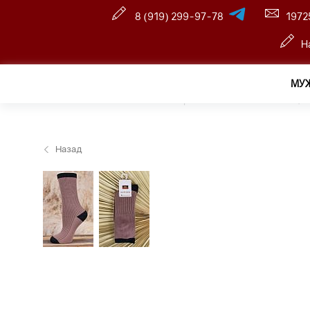
8 (919) 299-97-78
1972
Н
МУ
Главная
—
Розничный интернет магазин
—
Женщин
Назад