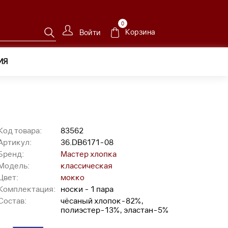
0
Корзина
Войти
ИЯ
Код товара:
83562
Артикул:
36.DB6171-08
Бренд:
Мастер хлопка
Модель:
классическая
Цвет:
мокко
Комплектация:
носки - 1 пара
Состав:
чёсаный хлопок-82%,
полиэстер-13%, эластан-5%