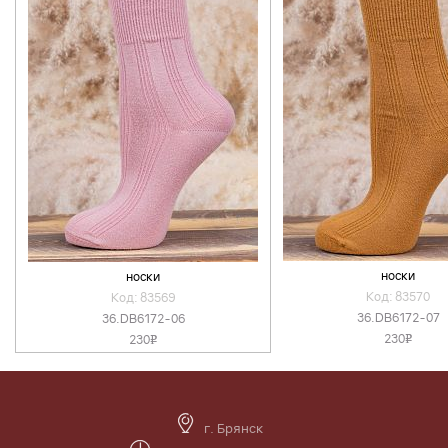
носки
носки
Код: 83570
Код: 83569
36.DB6172-07
36.DB6172-06
230
230
v
v
г. Брянск