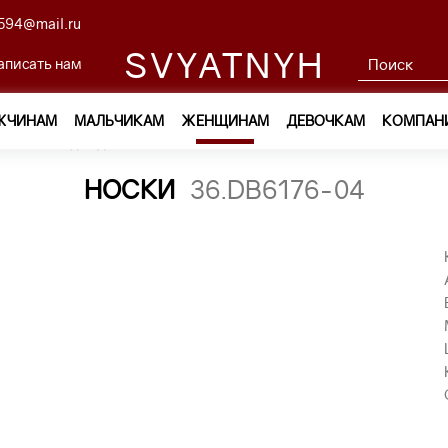
594@mail.ru
SVYATNYH
аписать нам
ЖЧИНАМ
МАЛЬЧИКАМ
ЖЕНЩИНАМ
ДЕВОЧКАМ
КОМПАН
ам
—
Одежда
—
Носки
—
носки 36.DB6176-04
НОСКИ
36.DB6176-04