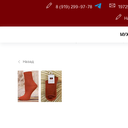
8 (919) 299-97-78
1972
Н
МУ
Главная
—
Розничный интернет магазин
—
Женщин
Назад