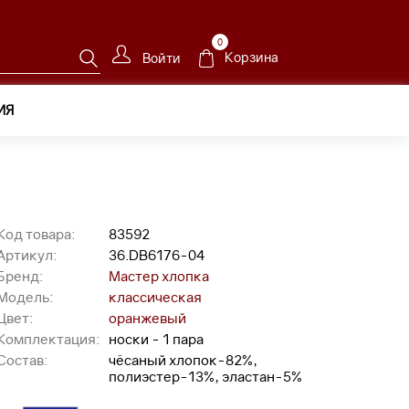
0
Корзина
Войти
ИЯ
Код товара:
83592
Артикул:
36.DB6176-04
Бренд:
Мастер хлопка
Модель:
классическая
Цвет:
оранжевый
Комплектация:
носки - 1 пара
Состав:
чёсаный хлопок-82%,
полиэстер-13%, эластан-5%