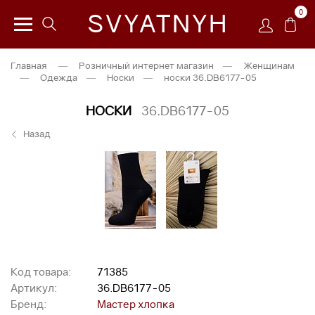
0
SVYATNYH
Главная
—
Розничный интернет магазин
—
Женщинам
—
Одежда
—
Носки
—
носки 36.DB6177-05
НОСКИ
36.DB6177-05
Назад
Код товара:
71385
Артикул:
36.DB6177-05
Бренд:
Мастер хлопка