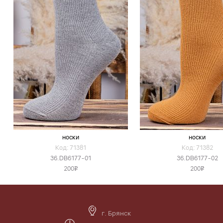
носки
носки
Код: 71381
Код: 71382
36.DB6177-01
36.DB6177-02
200
200
v
v
г. Брянск