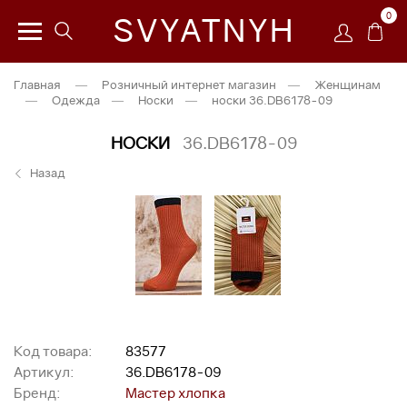
0
SVYATNYH
Главная
—
Розничный интернет магазин
—
Женщинам
—
Одежда
—
Носки
—
носки 36.DB6178-09
НОСКИ
36.DB6178-09
Назад
Код товара:
83577
Артикул:
36.DB6178-09
Бренд:
Мастер хлопка