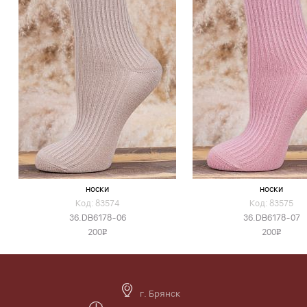
носки
носки
Код: 83574
Код: 83575
36.DB6178-06
36.DB6178-07
200
200
v
v
г. Брянск