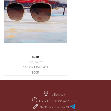
очки
Код: 87821
146.GRA102P-C1
950
v
г. Брянск
Пн.- Пт. с 8:00 до 18:00
8-919-299-97-78