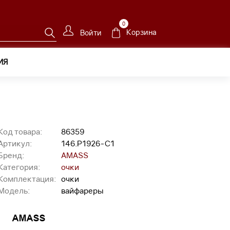
0
Корзина
Войти
ИЯ
P1926-C1
Код товара:
86359
Артикул:
146.P1926-C1
Бренд:
AMASS
Категория:
очки
Комплектация:
очки
Модель:
вайфареры