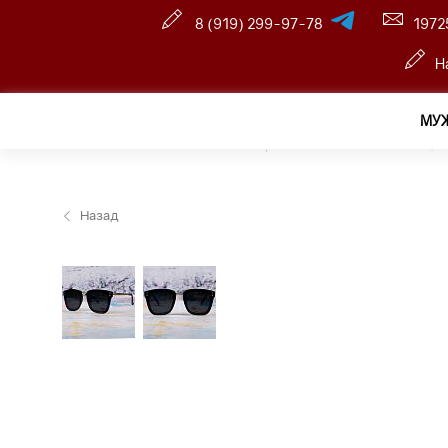
8 (919) 299-97-78
1972
Н
МУ
Главная
—
Розничный интернет магазин
—
Женщин
Назад