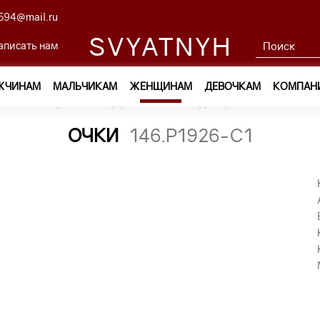
594@mail.ru
SVYATNYH
аписать нам
ЖЧИНАМ
МАЛЬЧИКАМ
ЖЕНЩИНАМ
ДЕВОЧКАМ
КОМПАН
ам
—
Обувь и аксессуары
—
Очки и футляры
—
очки 146.
ОЧКИ
146.P1926-C1