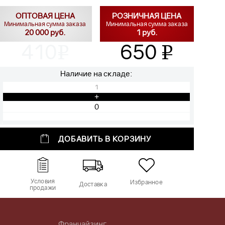
ОПТОВАЯ ЦЕНА
РОЗНИЧНАЯ ЦЕНА
Минимальная сумма заказа
Минимальная сумма заказа
20 000 руб.
1 руб.
410
650
v
v
Наличие на складе:
1
+
ДОБАВИТЬ В КОРЗИНУ
Условия
Избранное
Доставка
продажи
Франчайзинг