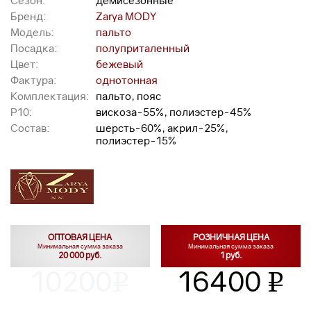
Сезон:
демисезонные
Бренд:
Zarya MODY
Модель:
пальто
Посадка:
полуприталенный
Цвет:
бежевый
Фактура:
однотонная
Комплектация:
пальто, пояс
P10:
вискоза-55%, полиэстер-45%
Состав:
шерсть-60%, акрил-25%,
полиэстер-15%
ОПТОВАЯ ЦЕНА
РОЗНИЧНАЯ ЦЕНА
Минимальная сумма заказа
Минимальная сумма заказа
20 000 руб.
1 руб.
10200
16400
v
v