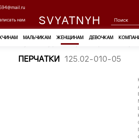
594@mail.ru
SVYATNYH
аписать нам
ЖЧИНАМ
МАЛЬЧИКАМ
ЖЕНЩИНАМ
ДЕВОЧКАМ
КОМПАН
ам
—
Обувь и аксессуары
—
Перчатки и варежки
—
перчат
ПЕРЧАТКИ
125.02-010-05