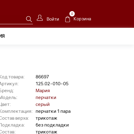
0
Корзина
Войти
ИЯ
ки 125.02-010-05
Код товара:
86697
Артикул:
125.02-010-05
Бренд:
Мария
Модель:
перчатки
Цвет:
серый
Комплектация:
перчатки 1 пара
Состав верха:
трикотаж
Подкладка:
без подкладки
Состав:
трикотаж