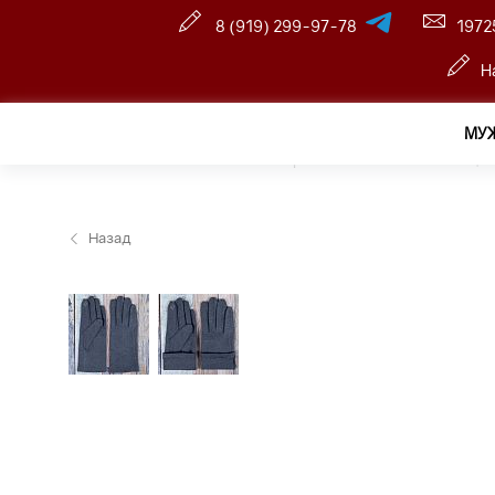
8 (919) 299-97-78
1972
Н
МУ
Главная
—
Розничный интернет магазин
—
Женщин
Назад