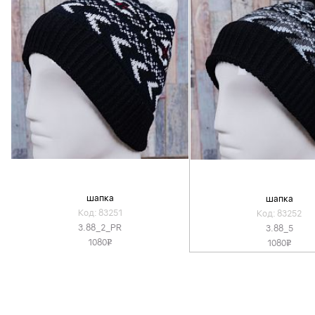
шапка
шапка
Код: 83251
Код: 83252
3.88_2_PR
3.88_5
1080
1080
v
v