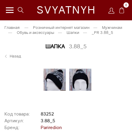
0
SVYATNYH
Главная
—
Розничный интернет магазин
—
Мужчинам
—
Обувь и аксессуары
—
Шапки
—
_PR 3.88_5
ШАПКА
3.88_5
Назад
Код товара:
83252
Артикул:
3.88_5
Бренд:
Pariredion