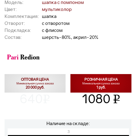
Модель:
шапка с помпоном
Цвет:
мультиколор
Комплектация:
шапка
Отворот:
с отворотом
Подкладка:
с флисом
Состав:
шерсть-80%, акрил-20%
ОПТОВАЯ ЦЕНА
РОЗНИЧНАЯ ЦЕНА
Минимальная сумма заказа
Минимальная сумма заказа
20 000 руб.
1 руб.
640
1080
v
v
Наличие на складе:
3