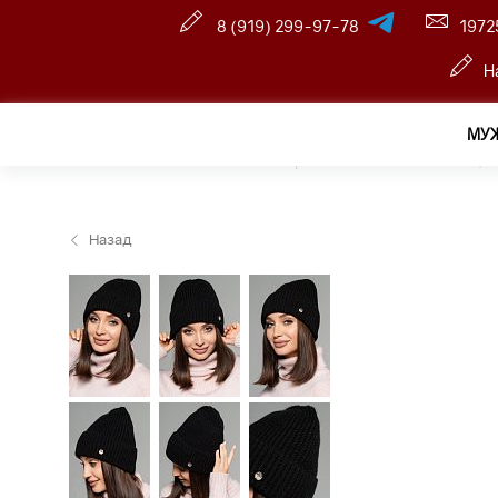
8 (919) 299-97-78
1972
Н
МУ
Главная
—
Розничный интернет магазин
—
Женщин
Назад