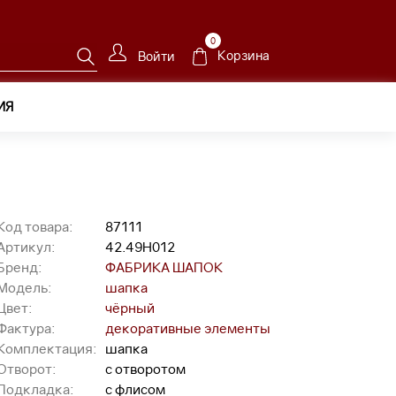
0
Корзина
Войти
ИЯ
Код товара:
87111
Артикул:
42.49H012
Бренд:
ФАБРИКА ШАПОК
Модель:
шапка
Цвет:
чёрный
Фактура:
декоративные элементы
Комплектация:
шапка
Отворот:
с отворотом
Подкладка:
с флисом