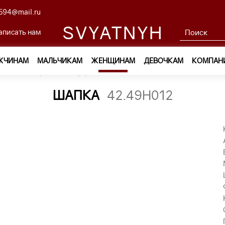
594@mail.ru
SVYATNYH
аписать нам
ЖЧИНАМ
МАЛЬЧИКАМ
ЖЕНЩИНАМ
ДЕВОЧКАМ
КОМПАН
ам
—
Обувь и аксессуары
—
Шапки
—
шапка 42.49H012
ШАПКА
42.49H012