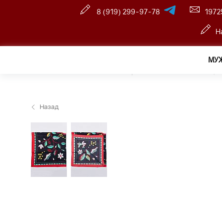
8 (919) 299-97-78
1972
Н
МУ
Главная
—
Розничный интернет магазин
—
Женщин
Назад