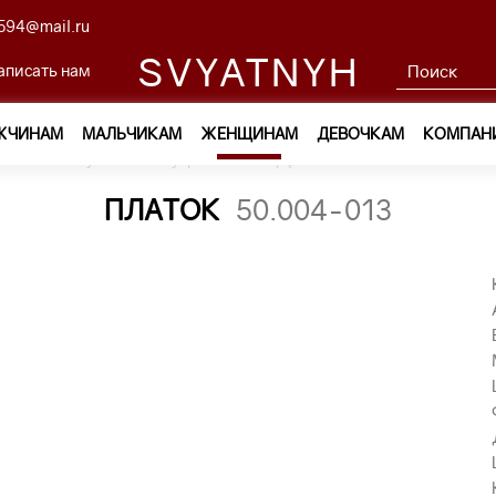
594@mail.ru
SVYATNYH
аписать нам
ЖЧИНАМ
МАЛЬЧИКАМ
ЖЕНЩИНАМ
ДЕВОЧКАМ
КОМПАН
ам
—
Обувь и аксессуары
—
Шарфы и платки
—
платок 50
ПЛАТОК
50.004-013