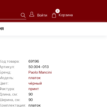
0
Корзина
Войти
ИЯ
.004-013
Код товара:
69196
Артикул:
50.004-013
Бренд:
Paolo Mancini
Модель:
платок
Цвет:
чёрный
Фактура:
принт
Длина, см:
90
Ширина, см:
90
Комплектация:
платок