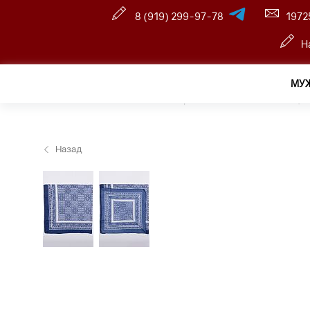
8 (919) 299-97-78
1972
Н
МУ
Главная
—
Розничный интернет магазин
—
Женщин
Назад