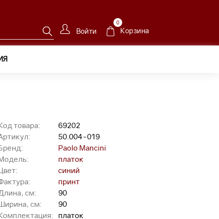
0
Корзина
Войти
ИЯ
.004-019
Код товара:
69202
Артикул:
50.004-019
Бренд:
Paolo Mancini
Модель:
платок
Цвет:
синий
Фактура:
принт
Длина, см:
90
Ширина, см:
90
Комплектация:
платок