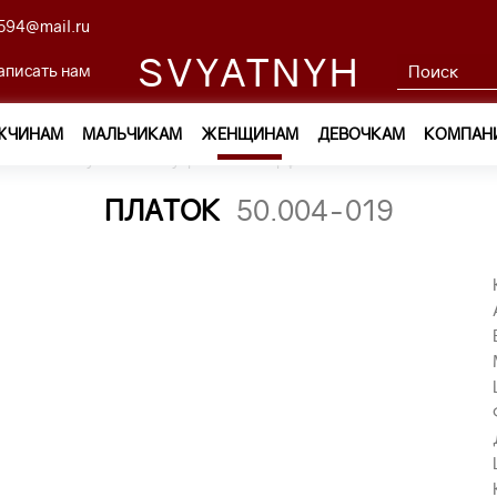
594@mail.ru
SVYATNYH
аписать нам
ЖЧИНАМ
МАЛЬЧИКАМ
ЖЕНЩИНАМ
ДЕВОЧКАМ
КОМПАН
ам
—
Обувь и аксессуары
—
Шарфы и платки
—
платок 50
ПЛАТОК
50.004-019