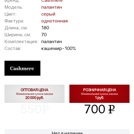
Бренд:
Cashmere
Модель:
палантин
Цвет:
серый
Фактура:
однотонная
Длина, см:
180
Ширина, см:
70
Комплектация:
палантин
Состав:
кашемир-100%
ОПТОВАЯ ЦЕНА
РОЗНИЧНАЯ ЦЕНА
Минимальная сумма заказа
Минимальная сумма заказа
20 000 руб.
1 руб.
550
700
v
v
Нет в наличии