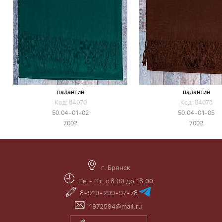
палантин
палантин
Код: 84070
Код: 84073
50.04-01-02
50.04-01-05
700
700
v
v
г. Брянск
Пн.- Пт. с 8:00 до 18:00
8-919-299-97-78
1972594@mail.ru