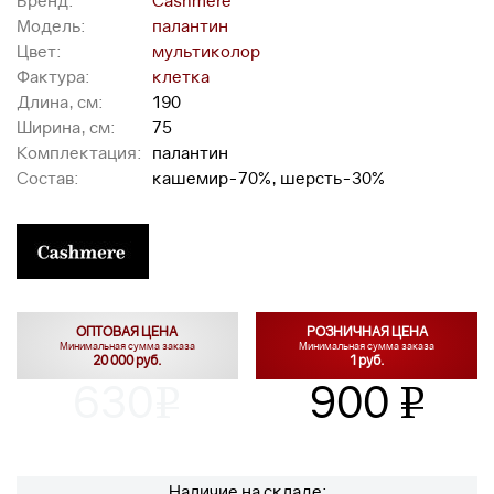
Бренд:
Cashmere
Модель:
палантин
Цвет:
мультиколор
Фактура:
клетка
Длина, см:
190
Ширина, см:
75
Комплектация:
палантин
Состав:
кашемир-70%, шерсть-30%
ОПТОВАЯ ЦЕНА
РОЗНИЧНАЯ ЦЕНА
Минимальная сумма заказа
Минимальная сумма заказа
20 000 руб.
1 руб.
630
900
v
v
Наличие на складе: