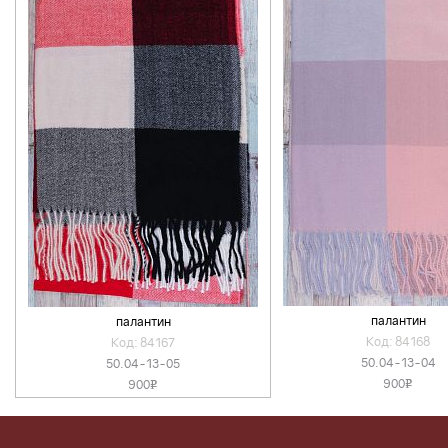
палантин
палантин
Код: 84168
Код: 84167
50.04-13-04
50.04-13-05
900
900
v
v