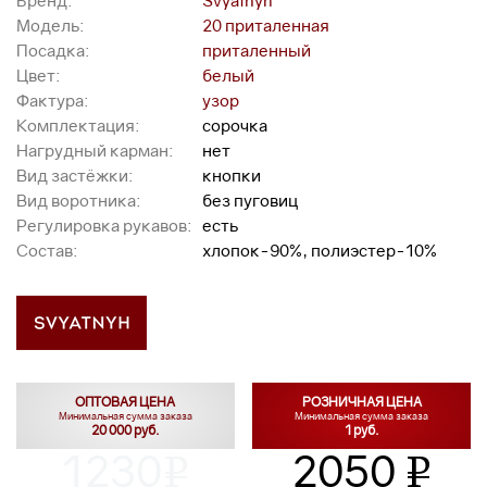
Бренд:
Svyatnyh
Модель:
20 приталенная
Посадка:
приталенный
Цвет:
белый
Фактура:
узор
Комплектация:
сорочка
Нагрудный карман:
нет
Вид застёжки:
кнопки
Вид воротника:
без пуговиц
Регулировка рукавов:
есть
Состав:
хлопок-90%, полиэстер-10%
ОПТОВАЯ ЦЕНА
РОЗНИЧНАЯ ЦЕНА
Минимальная сумма заказа
Минимальная сумма заказа
20 000 руб.
1 руб.
1230
2050
v
v