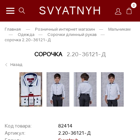
0
SVYATNYH
Главная
—
Розничный интернет магазин
—
Мальчикам
—
Одежда
—
Сорочки длинный рукав
—
сорочка 2.20-36121-Д
СОРОЧКА
2.20-36121-Д
Назад
Код товара:
82414
Артикул:
2.20-36121-Д