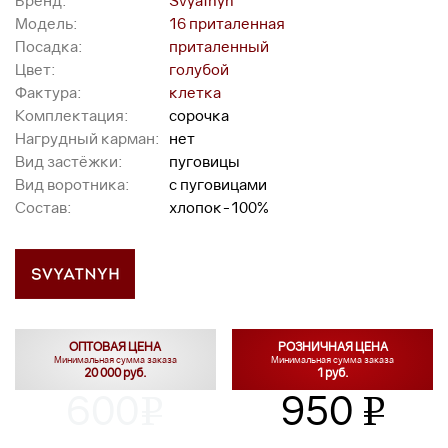
Бренд:
Svyatnyh
Модель:
16 приталенная
Посадка:
приталенный
Цвет:
голубой
Фактура:
клетка
Комплектация:
сорочка
Нагрудный карман:
нет
Вид застёжки:
пуговицы
Вид воротника:
с пуговицами
Состав:
хлопок-100%
ОПТОВАЯ ЦЕНА
РОЗНИЧНАЯ ЦЕНА
Минимальная сумма заказа
Минимальная сумма заказа
20 000 руб.
1 руб.
600
950
v
v