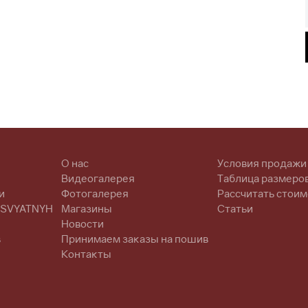
О нас
Условия продажи
Видеогалерея
Таблица размеро
и
Фотогалерея
Рассчитать стоим
 SVYATNYH
Магазины
Статьи
Новости
в
Принимаем заказы на пошив
Контакты