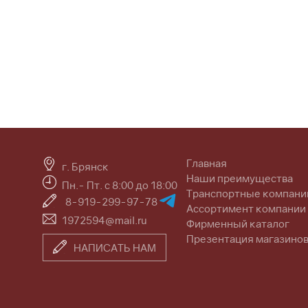
Главная
г. Брянск
Наши преимущества
Пн.- Пт. с 8:00 до 18:00
Транспортные компани
8-919-299-97-78
Ассортимент компании
1972594@mail.ru
Фирменный каталог
Презентация магазино
НАПИСАТЬ НАМ