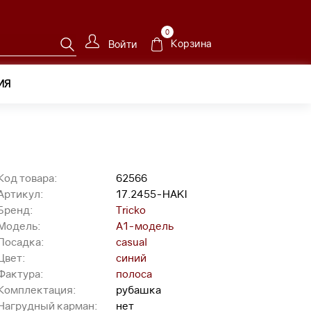
0
Корзина
Войти
ИЯ
7.2455-HAKI
Код товара:
62566
Артикул:
17.2455-HAKI
Бренд:
Tricko
Модель:
A1-модель
Посадка:
casual
Цвет:
синий
Фактура:
полоса
Комплектация:
рубашка
Нагрудный карман:
нет