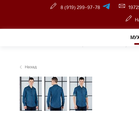
8 (919) 299-97-78
1972
Н
МУ
Главная
—
Розничный интернет магазин
—
Мужчин
Назад