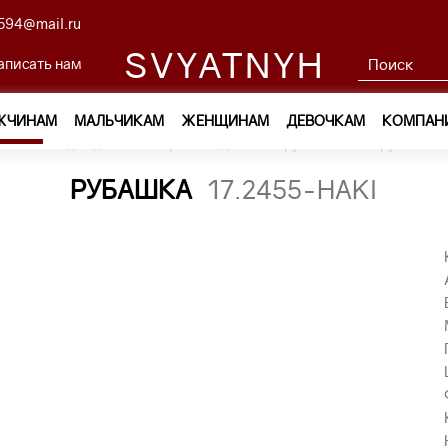
594@mail.ru
SVYATNYH
аписать нам
ЖЧИНАМ
МАЛЬЧИКАМ
ЖЕНЩИНАМ
ДЕВОЧКАМ
КОМПАН
ам
—
Одежда
—
Сорочки с длинным рукавом
—
рубашка 1
РУБАШКА
17.2455-HAKI