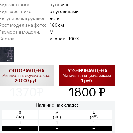
Вид застёжки:
пуговицы
Вид воротника:
с пуговицами
Регулировка рукавов:
есть
Рост модели на фото:
186 см
Размер на модели:
M
Состав:
хлопок-100%
ОПТОВАЯ ЦЕНА
РОЗНИЧНАЯ ЦЕНА
Минимальная сумма заказа
Минимальная сумма заказа
20 000 руб.
1 руб.
1370
1800
v
v
Наличие на складе:
S
M
L
(44)
(46)
(48)
1
1
1
+
+
+