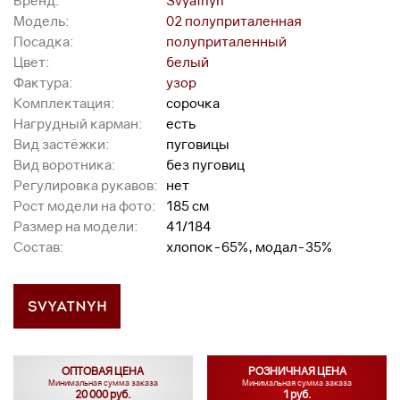
Бренд:
Svyatnyh
Модель:
02 полуприталенная
Посадка:
полуприталенный
Цвет:
белый
Фактура:
узор
Комплектация:
сорочка
Нагрудный карман:
есть
Вид застёжки:
пуговицы
Вид воротника:
без пуговиц
Регулировка рукавов:
нет
Рост модели на фото:
185 см
Размер на модели:
41/184
Состав:
хлопок-65%, модал-35%
ОПТОВАЯ ЦЕНА
РОЗНИЧНАЯ ЦЕНА
Минимальная сумма заказа
Минимальная сумма заказа
20 000 руб.
1 руб.