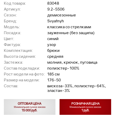
Код товара:
83048
Артикул:
9.2-5506
Сезон:
демисезонные
Бренд:
Svyatnyh
Модель:
классика со стрелками
Посадка:
зауженные (без защипа)
Цвет:
синий
Фактура:
узор
Комплектация:
брюки
Высота сидения:
средняя
Застежка:
молния, крючок, пуговица
Состав подкладки:
полиэстер-100%
Рост модели на фото:
185 см
Размер на модели:
176-50
Состав:
вискоза-33%, полиэстер-64%,
эластан-3%
ОПТОВАЯ ЦЕНА
РОЗНИЧНАЯ ЦЕНА
Минимальная сумма заказа
Минимальная сумма заказа
15 000 руб.
1 руб.