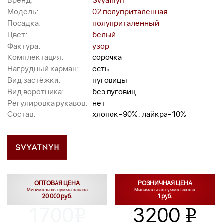
Бренд:
Svyatnyh
Модель:
02 полуприталенная
Посадка:
полуприталенный
Цвет:
белый
Фактура:
узор
Комплектация:
сорочка
Нагрудный карман:
есть
Вид застёжки:
пуговицы
Вид воротника:
без пуговиц
Регулировка рукавов:
нет
Состав:
хлопок-90%, лайкра-10%
ОПТОВАЯ ЦЕНА
РОЗНИЧНАЯ ЦЕНА
Минимальная сумма заказа
Минимальная сумма заказа
20 000 руб.
1 руб.
1700
3200
v
v