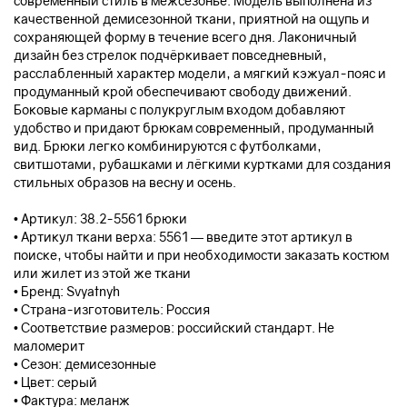
современный стиль в межсезонье. Модель выполнена из
качественной демисезонной ткани, приятной на ощупь и
сохраняющей форму в течение всего дня. Лаконичный
дизайн без стрелок подчёркивает повседневный,
расслабленный характер модели, а мягкий кэжуал-пояс и
продуманный крой обеспечивают свободу движений.
Боковые карманы с полукруглым входом добавляют
удобство и придают брюкам современный, продуманный
вид. Брюки легко комбинируются с футболками,
свитшотами, рубашками и лёгкими куртками для создания
стильных образов на весну и осень.
• Артикул: 38.2-5561 брюки
• Артикул ткани верха: 5561 — введите этот артикул в
поиске, чтобы найти и при необходимости заказать костюм
или жилет из этой же ткани
• Бренд: Svyatnyh
• Страна-изготовитель: Россия
• Соответствие размеров: российский стандарт. Не
маломерит
• Сезон: демисезонные
• Цвет: серый
• Фактура: меланж