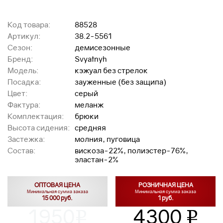
Код товара:
88528
Артикул:
38.2-5561
Сезон:
демисезонные
Бренд:
Svyatnyh
Модель:
кэжуал без стрелок
Посадка:
зауженные (без защипа)
Цвет:
серый
Фактура:
меланж
Комплектация:
брюки
Высота сидения:
средняя
Застежка:
молния, пуговица
Состав:
вискоза-22%, полиэстер-76%,
эластан-2%
ОПТОВАЯ ЦЕНА
РОЗНИЧНАЯ ЦЕНА
Минимальная сумма заказа
Минимальная сумма заказа
15 000 руб.
1 руб.
1950
4300
v
v