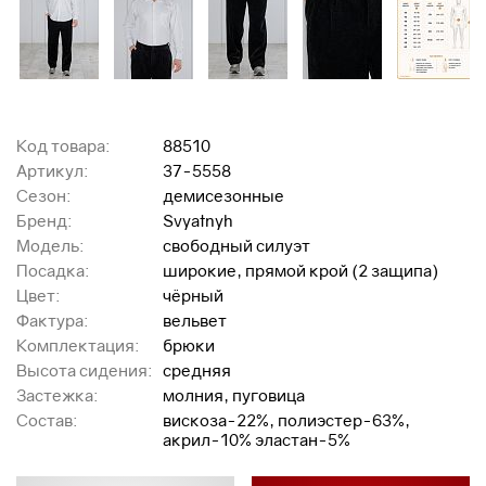
Код товара:
88510
Артикул:
37-5558
Сезон:
демисезонные
Бренд:
Svyatnyh
Модель:
свободный силуэт
Посадка:
широкие, прямой крой (2 защипа)
Цвет:
чёрный
Фактура:
вельвет
Комплектация:
брюки
Высота сидения:
средняя
Застежка:
молния, пуговица
Состав:
вискоза-22%, полиэстер-63%,
акрил-10% эластан-5%