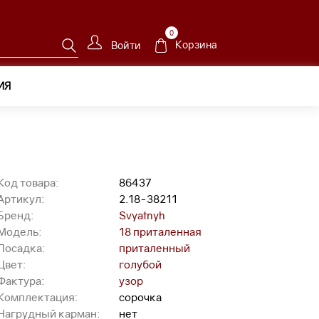
0
Корзина
Войти
ИЯ
.18-38211
Код товара:
86437
Артикул:
2.18-38211
Бренд:
Svyatnyh
Модель:
18 приталенная
Посадка:
приталенный
Цвет:
голубой
Фактура:
узор
Комплектация:
сорочка
Нагрудный карман:
нет