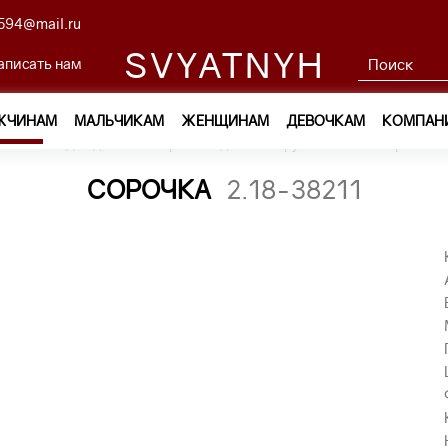
594@mail.ru
SVYATNYH
аписать нам
ЖЧИНАМ
МАЛЬЧИКАМ
ЖЕНЩИНАМ
ДЕВОЧКАМ
КОМПАН
ам
—
Одежда
—
Сорочки с длинным рукавом
—
сорочка 2
СОРОЧКА
2.18-38211