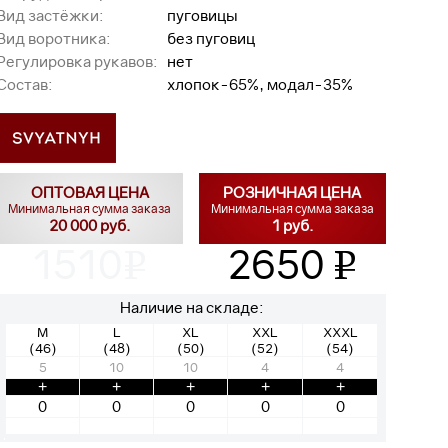
Вид застёжки:
пуговицы
Вид воротника:
без пуговиц
Регулировка рукавов:
нет
Состав:
хлопок-65%, модал-35%
ОПТОВАЯ ЦЕНА
РОЗНИЧНАЯ ЦЕНА
Минимальная сумма заказа
Минимальная сумма заказа
20 000 руб.
1 руб.
1510
2650
v
v
Наличие на складе:
M
L
XL
XXL
XXXL
(46)
(48)
(50)
(52)
(54)
5
10
10
4
4
+
+
+
+
+