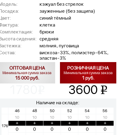
Модель:
кэжуал без стрелок
Посадка:
зауженные (без защипа)
Цвет:
синий тёмный
Фактура:
клетка
Комплектация:
брюки
Высота сидения:
средняя
Застежка:
молния, пуговица
Состав:
вискоза-33%, полиэстер-64%,
эластан-3%
ОПТОВАЯ ЦЕНА
РОЗНИЧНАЯ ЦЕНА
Минимальная сумма заказа
Минимальная сумма заказа
15 000 руб.
1 руб.
1780
3600
v
v
Наличие на складе:
46
48
50
52
54
56
10
10
10
10
10
10
+
+
+
+
+
+
176