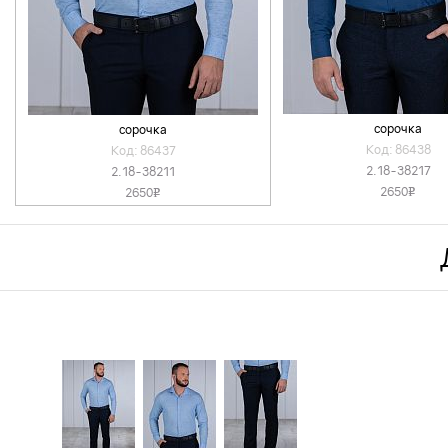
сорочка
сорочка
Код: 86438
Код: 86437
2.18-38217
2.18-38211
2650
2650
v
v