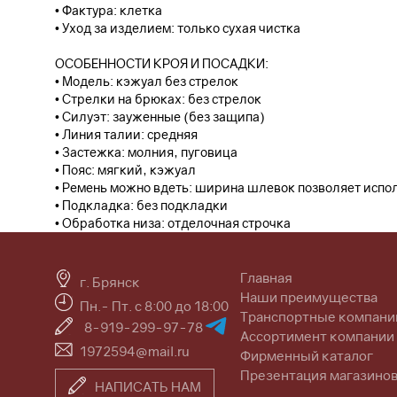
• Фактура: клетка
• Уход за изделием: только сухая чистка
ОСОБЕННОСТИ КРОЯ И ПОСАДКИ:
• Модель: кэжуал без стрелок
• Стрелки на брюках: без стрелок
• Силуэт: зауженные (без защипа)
• Линия талии: средняя
• Застежка: молния, пуговица
• Пояс: мягкий, кэжуал
• Ремень можно вдеть: ширина шлевок позволяет исполь
• Подкладка: без подкладки
• Обработка низа: отделочная строчка
Главная
г. Брянск
Наши преимущества
Пн.- Пт. с 8:00 до 18:00
Транспортные компани
8-919-299-97-78
Ассортимент компании
1972594@mail.ru
Фирменный каталог
Презентация магазино
НАПИСАТЬ НАМ