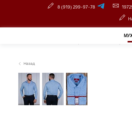
8 (919) 299-97-78
1972
Н
МУ
Главная
—
Розничный интернет магазин
—
Мужчин
Назад