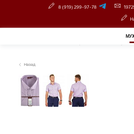
8 (919) 299-97-78
1972
Н
МУ
Главная
—
Розничный интернет магазин
—
Мужчин
Назад