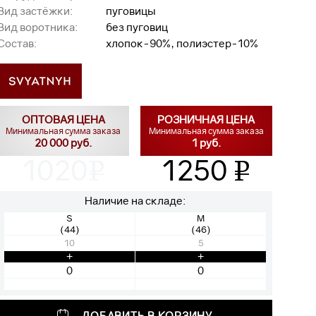
Вид застёжки:
пуговицы
Вид воротника:
без пуговиц
Состав:
хлопок-90%, полиэстер-10%
ОПТОВАЯ ЦЕНА
РОЗНИЧНАЯ ЦЕНА
Минимальная сумма заказа
Минимальная сумма заказа
20 000 руб.
1 руб.
1020
1250
v
v
Наличие на складе:
S
M
(44)
(46)
10
5
+
+
ДОБАВИТЬ В КОРЗИНУ