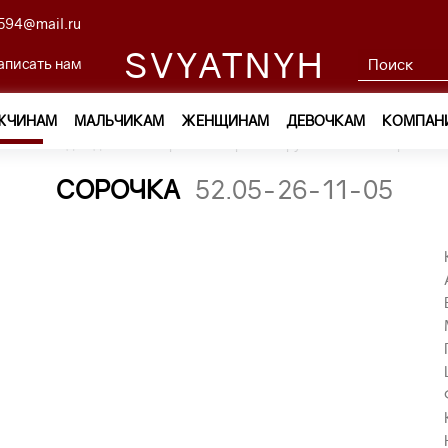
594@mail.ru
SVYATNYH
аписать нам
ЖЧИНАМ
МАЛЬЧИКАМ
ЖЕНЩИНАМ
ДЕВОЧКАМ
КОМПАН
ам
—
Одежда
—
Сорочки с коротким рукавом
—
сорочка 5
СОРОЧКА
52.05-26-11-05