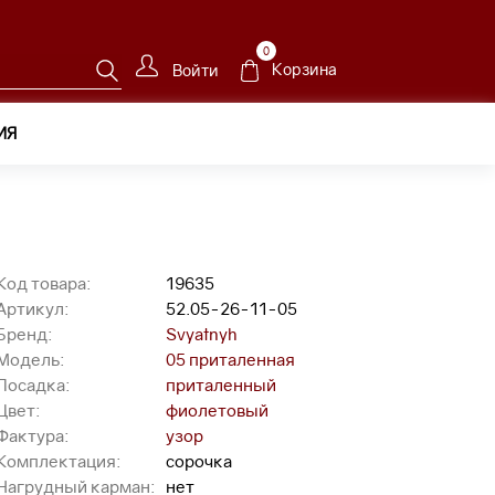
0
Корзина
Войти
ИЯ
2.05-26-11-05
Код товара:
19635
Артикул:
52.05-26-11-05
Бренд:
Svyatnyh
Модель:
05 приталенная
Посадка:
приталенный
Цвет:
фиолетовый
Фактура:
узор
Комплектация:
сорочка
Нагрудный карман:
нет