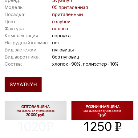
Бренд:
Svyatnyh
Модель:
05 приталенная
Посадка:
приталенный
Цвет:
голубой
Фактура:
полоса
Комплектация:
сорочка
Нагрудный карман:
нет
Вид застёжки:
пуговицы
Вид воротника:
без пуговиц
Состав:
хлопок-90%, полиэстер-10%
ОПТОВАЯ ЦЕНА
РОЗНИЧНАЯ ЦЕНА
Минимальная сумма заказа
Минимальная сумма заказа
20 000 руб.
1 руб.
1020
1250
v
v