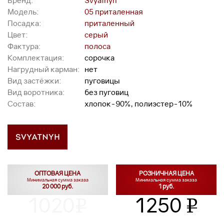
Бренд:
Svyatnyh
Модель:
05 приталенная
Посадка:
приталенный
Цвет:
серый
Фактура:
полоса
Комплектация:
сорочка
Нагрудный карман:
нет
Вид застёжки:
пуговицы
Вид воротника:
без пуговиц
Состав:
хлопок-90%, полиэстер-10%
ОПТОВАЯ ЦЕНА
РОЗНИЧНАЯ ЦЕНА
Минимальная сумма заказа
Минимальная сумма заказа
20 000 руб.
1 руб.
1020
1250
v
v