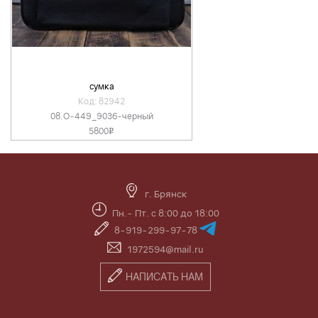
сумка
Код: 82942
08.O-449_9036-черный
5800
v
г. Брянск
Пн.- Пт. с 8:00 до 18:00
8-919-299-97-78
1972594@mail.ru
НАПИСАТЬ НАМ