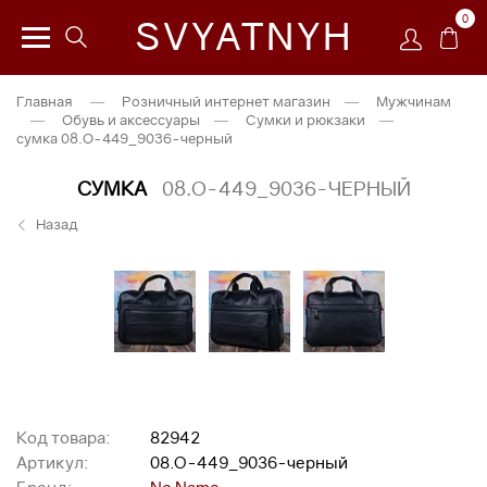
0
SVYATNYH
Главная
—
Розничный интернет магазин
—
Мужчинам
—
Обувь и аксессуары
—
Сумки и рюкзаки
—
сумка 08.O-449_9036-черный
СУМКА
08.O-449_9036-ЧЕРНЫЙ
Назад
Код товара:
82942
Артикул:
08.O-449_9036-черный