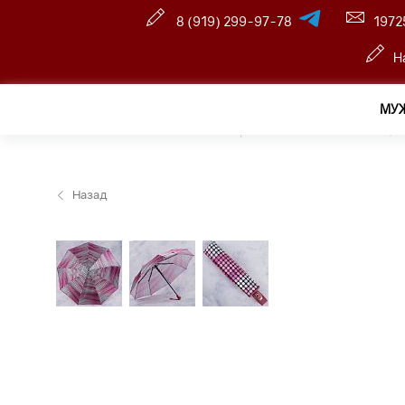
8 (919) 299-97-78
1972
Н
МУ
Главная
—
Розничный интернет магазин
—
Женщин
Назад