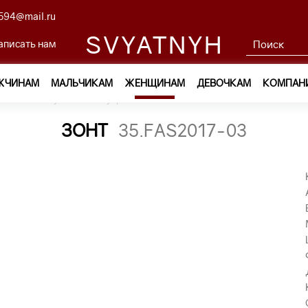
594@mail.ru
SVYATNYH
аписать нам
ЖЧИНАМ
МАЛЬЧИКАМ
ЖЕНЩИНАМ
ДЕВОЧКАМ
КОМПАН
ам
—
Обувь и аксессуары
—
Зонты
—
зонт 35.FAS2017-03
ЗОНТ
35.FAS2017-03