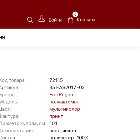
0
Корзина
Войти
ИЯ
Код товара:
72115
Артикул:
35.FAS2017-03
Бренд:
Frei Regen
Модель:
полуавтомат
Цвет:
мультиколор
Фактура:
принт
Диаметр купола, см:
101
Комплектация:
зонт, чехол
Состав:
полиэстер-100%