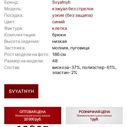
Бренд:
Svyatnyh
Модель:
кэжуал без стрелок
Посадка:
узкие (без защипа)
Цвет:
синий
Фактура:
клетка
Комплектация:
брюки
Высота сидения:
низкая
Застежка:
молния, пуговица
Рост модели на фото:
186 см
Размер на модели:
48
Состав:
вискоза-37%, полиэстер-61%,
эластан-2%
ОПТОВАЯ ЦЕНА
РОЗНИЧНАЯ ЦЕНА
Минимальная сумма заказа
Минимальная сумма заказа
20 000 руб.
1 руб.