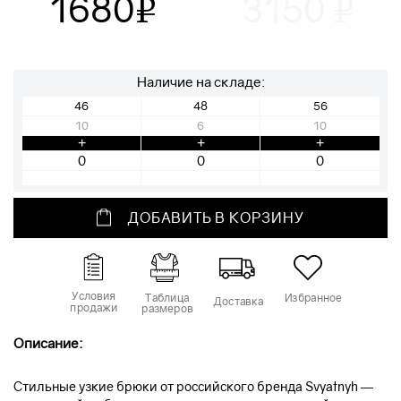
1680
3150
v
v
Наличие на складе:
46
48
56
10
6
10
+
+
+
ДОБАВИТЬ В КОРЗИНУ
Условия
Таблица
Избранное
Доставка
продажи
размеров
Описание:
Стильные узкие брюки от российского бренда Svyatnyh —