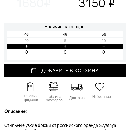
1680
3150
v
v
Наличие на складе:
46
48
56
10
6
10
+
+
+
ДОБАВИТЬ В КОРЗИНУ
Условия
Таблица
Избранное
Доставка
продажи
размеров
Описание:
Стильные узкие брюки от российского бренда Svyatnyh —