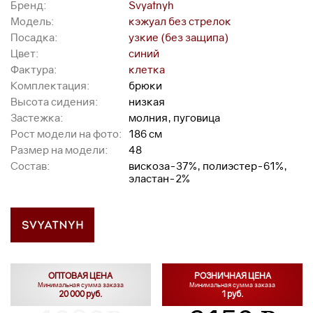
Бренд:
Svyatnyh
Модель:
кэжуал без стрелок
Посадка:
узкие (без защипа)
Цвет:
синий
Фактура:
клетка
Комплектация:
брюки
Высота сидения:
низкая
Застежка:
молния, пуговица
Рост модели на фото:
186 см
Размер на модели:
48
Состав:
вискоза-37%, полиэстер-61%,
эластан-2%
ОПТОВАЯ ЦЕНА
РОЗНИЧНАЯ ЦЕНА
Минимальная сумма заказа
Минимальная сумма заказа
20 000 руб.
1 руб.