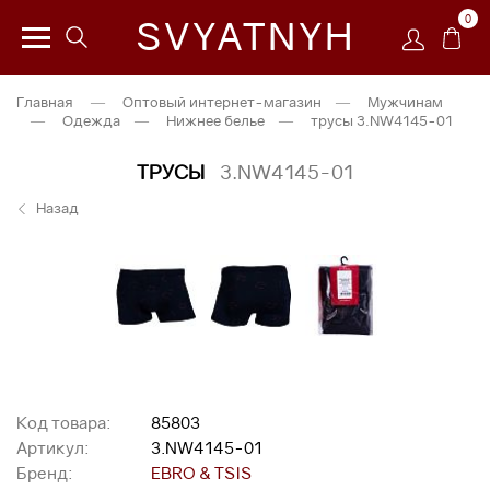
0
SVYATNYH
Главная
—
Оптовый интернет-магазин
—
Мужчинам
—
Одежда
—
Нижнее белье
—
трусы 3.NW4145-01
ТРУСЫ
3.NW4145-01
Назад
Код товара:
85803
Артикул:
3.NW4145-01
Бренд:
EBRO & TSIS