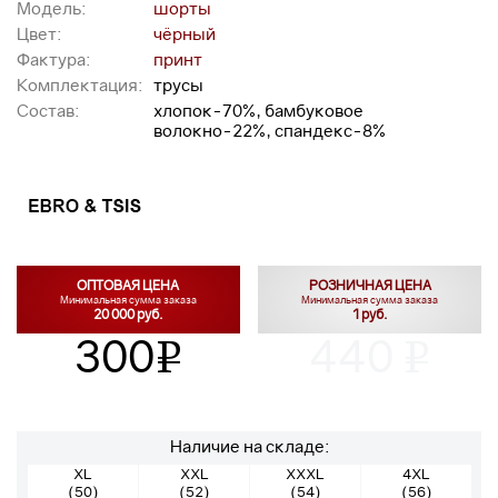
Модель:
шорты
Цвет:
чёрный
Фактура:
принт
Комплектация:
трусы
Состав:
хлопок-70%, бамбуковое
волокно-22%, спандекс-8%
ОПТОВАЯ ЦЕНА
РОЗНИЧНАЯ ЦЕНА
Минимальная сумма заказа
Минимальная сумма заказа
20 000 руб.
1 руб.
300
440
v
v
Наличие на складе:
XL
XXL
XXXL
4XL
(50)
(52)
(54)
(56)