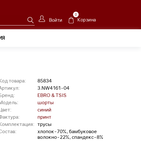
0
Корзина
Войти
ИЯ
Код товара:
85834
Артикул:
3.NW4161-04
Бренд:
EBRO & TSIS
Модель:
шорты
Цвет:
синий
Фактура:
принт
Комплектация:
трусы
Состав:
хлопок-70%, бамбуковое
волокно-22%, спандекс-8%