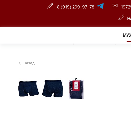
8 (919) 299-97-78
1972
Н
МУ
Главная
—
Оптовый интернет-магазин
—
Мужчина
Назад