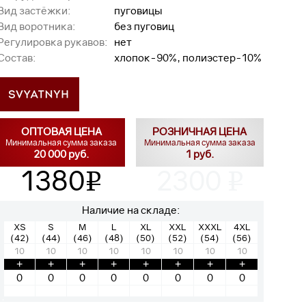
Вид застёжки:
пуговицы
Вид воротника:
без пуговиц
Регулировка рукавов:
нет
Состав:
хлопок-90%, полиэстер-10%
ОПТОВАЯ ЦЕНА
РОЗНИЧНАЯ ЦЕНА
Минимальная сумма заказа
Минимальная сумма заказа
20 000 руб.
1 руб.
1380
2300
v
v
Наличие на складе:
XS
S
M
L
XL
XXL
XXXL
4XL
(42)
(44)
(46)
(48)
(50)
(52)
(54)
(56)
10
10
10
10
10
10
10
10
+
+
+
+
+
+
+
+