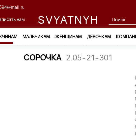
594@mail.ru
SVYATNYH
аписать нам
ЖЧИНАМ
МАЛЬЧИКАМ
ЖЕНЩИНАМ
ДЕВОЧКАМ
КОМПАН
м
—
Одежда
—
Сорочки с длинным рукавом
—
сорочка 2.
СОРОЧКА
2.05-21-301