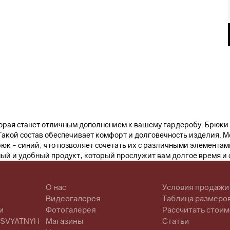
оторая станет отличным дополнением к вашему гардеробу. Брюк
. Такой состав обеспечивает комфорт и долговечность изделия. 
брюк - синий, что позволяет сочетать их с различными элемент
ный и удобный продукт, который прослужит вам долгое время и
О нас
Условия продажи
Видеогалерея
Таблица размеро
и
Фотогалерея
Рассчитать стоим
 SVYATNYH
Магазины
Статьи