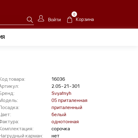
0
Корзина
Войти
ИЯ
05-21-301
Код товара:
16036
Артикул:
2.05-21-301
Бренд:
Svyatnyh
Модель:
05 приталенная
Посадка:
приталенный
Цвет:
белый
Фактура:
однотонная
Комплектация:
сорочка
Нагрудный карман:
нет