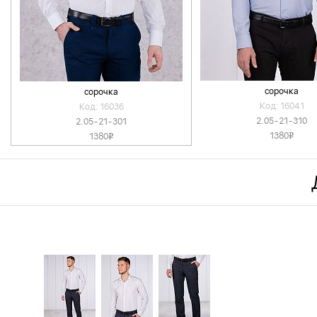
сорочка
сорочка
Код: 16041
Код: 16036
2.05-21-310
2.05-21-301
1380
1380
v
v