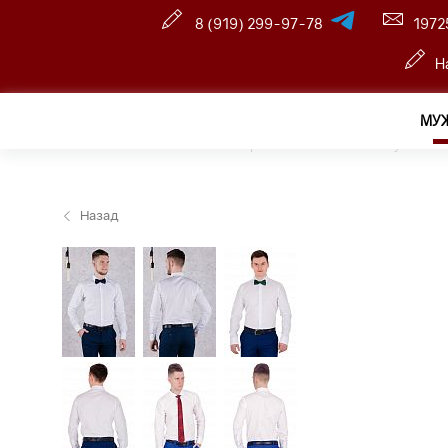
8 (919) 299-97-78
1972
Н
МУ
Главная
—
Оптовый интернет-магазин
—
Мужчина
Назад