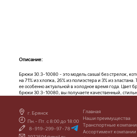
Описание:
Брюки 30.3-10080 - это модель casual без стрелок, к
на 71% из хлопка, 26% из полиэстера и 3% из эластана
ее особенно актуальной в холодное время года. Цвет 
брюки 30.3-10080, вы получаете качественный, стиль
Главная
г. Брянск
Наши преимущества
Пн.- Пт. с 8:00 до 18:00
Транспортные компани
8-919-299-97-78
Ассортимент компании
1972594@mail.ru