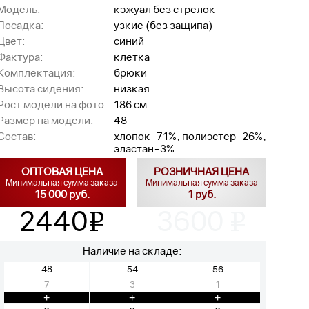
Модель:
кэжуал без стрелок
Посадка:
узкие (без защипа)
Цвет:
синий
Фактура:
клетка
Комплектация:
брюки
Высота сидения:
низкая
Рост модели на фото:
186 см
Размер на модели:
48
Состав:
хлопок-71%, полиэстер-26%,
эластан-3%
ОПТОВАЯ ЦЕНА
РОЗНИЧНАЯ ЦЕНА
Минимальная сумма заказа
Минимальная сумма заказа
15 000 руб.
1 руб.
2440
3600
v
v
Наличие на складе:
48
54
56
7
3
1
+
+
+