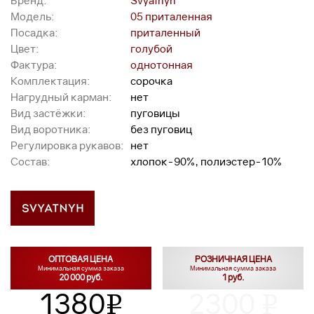
Бренд:
Svyatnyh
Модель:
05 приталенная
Посадка:
приталенный
Цвет:
голубой
Фактура:
однотонная
Комплектация:
сорочка
Нагрудный карман:
нет
Вид застёжки:
пуговицы
Вид воротника:
без пуговиц
Регулировка рукавов:
нет
Состав:
хлопок-90%, полиэстер-10%
ОПТОВАЯ ЦЕНА
РОЗНИЧНАЯ ЦЕНА
Минимальная сумма заказа
Минимальная сумма заказа
20 000 руб.
1 руб.
1380
2300
v
v