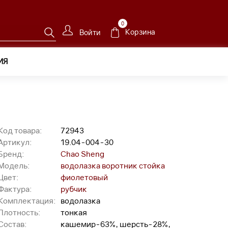
0
Корзина
Войти
ИЯ
Код товара:
72943
Артикул:
19.04-004-30
Бренд:
Chao Sheng
Модель:
водолазка воротник стойка
Цвет:
фиолетовый
Фактура:
рубчик
Комплектация:
водолазка
Плотность:
тонкая
Состав:
кашемир-63%, шерсть-28%,