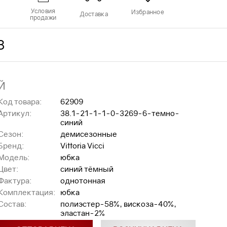
Условия
Избранное
Доставка
продажи
З
Й
Код товара:
62909
Артикул:
38.1-21-1-1-0-3269-6-темно-
синий
Сезон:
демисезонные
Бренд:
Vittoria Vicci
Модель:
юбка
Цвет:
синий тёмный
Фактура:
однотонная
Комплектация:
юбка
Состав:
полиэстер-58%, вискоза-40%,
эластан-2%