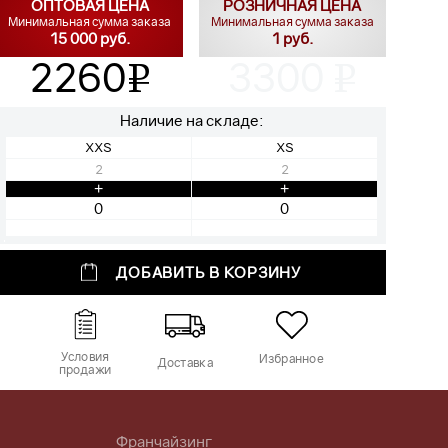
ОПТОВАЯ ЦЕНА
РОЗНИЧНАЯ ЦЕНА
Минимальная сумма заказа
Минимальная сумма заказа
15 000 руб.
1 руб.
2260
3300
v
v
Наличие на складе:
XXS
XS
2
2
+
+
ДОБАВИТЬ В КОРЗИНУ
Условия
Избранное
Доставка
продажи
Франчайзинг