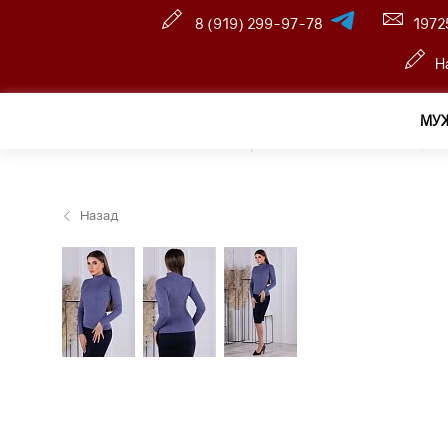
8 (919) 299-97-78
1972
Н
МУ
Главная
—
Оптовый интернет-магазин
—
Женщина
Назад