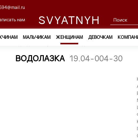
594@mail.ru
SVYATNYH
аписать нам
ЖЧИНАМ
МАЛЬЧИКАМ
ЖЕНЩИНАМ
ДЕВОЧКАМ
КОМПАН
м
—
Одежда
—
Трикотаж
—
водолазка 19.04-004-30
ВОДОЛАЗКА
19.04-004-30