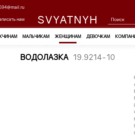
594@mail.ru
SVYATNYH
аписать нам
ЖЧИНАМ
МАЛЬЧИКАМ
ЖЕНЩИНАМ
ДЕВОЧКАМ
КОМПАН
м
—
Одежда
—
Трикотаж
—
водолазка 19.9214-10
ВОДОЛАЗКА
19.9214-10