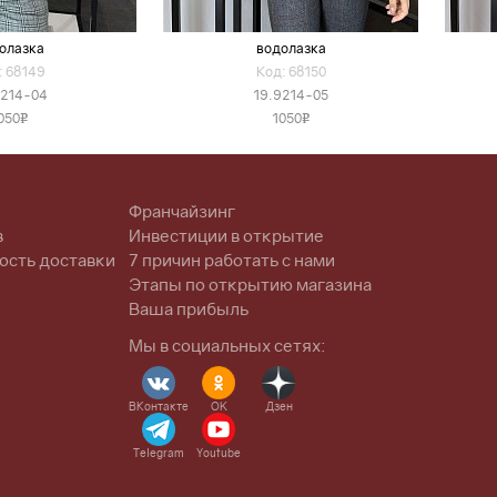
олазка
водолазка
: 68149
Код: 68150
9214-04
19.9214-05
050
1050
v
v
Франчайзинг
в
Инвестиции в открытие
ость доставки
7 причин работать с нами
Этапы по открытию магазина
Ваша прибыль
Мы в социальных сетях:
ВКонтакте
OK
Дзен
Telegram
Youtube