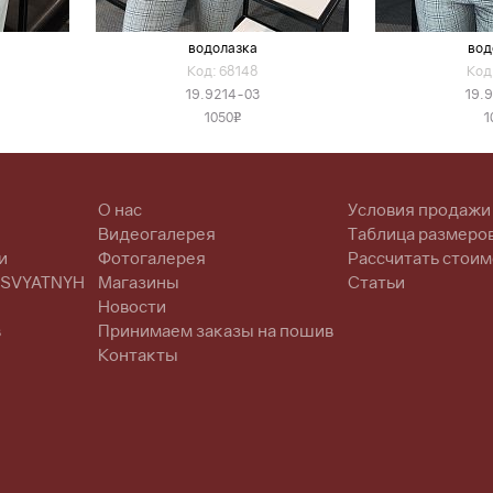
водолазка
вод
Код: 68148
Код
19.9214-03
19.
1050
1
v
О нас
Условия продажи
Видеогалерея
Таблица размеро
и
Фотогалерея
Рассчитать стоим
 SVYATNYH
Магазины
Статьи
Новости
в
Принимаем заказы на пошив
Контакты