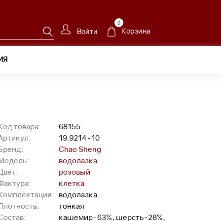
0
Корзина
Войти
ИЯ
Код товара:
68155
Артикул:
19.9214-10
Бренд:
Chao Sheng
Модель:
водолазка
Цвет:
розовый
Фактура:
клетка
Комплектация:
водолазка
Плотность:
тонкая
Состав:
кашемир-63%, шерсть-28%,