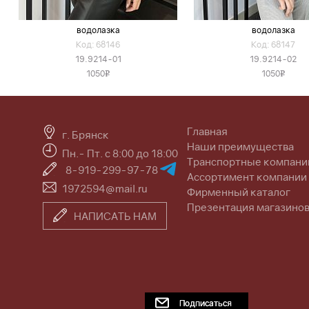
водолазка
водолазка
Код: 68146
Код: 68147
19.9214-01
19.9214-02
1050
1050
v
v
Главная
г. Брянск
Наши преимущества
Пн.- Пт. с 8:00 до 18:00
Транспортные компани
8-919-299-97-78
Ассортимент компании
1972594@mail.ru
Фирменный каталог
Презентация магазино
НАПИСАТЬ НАМ