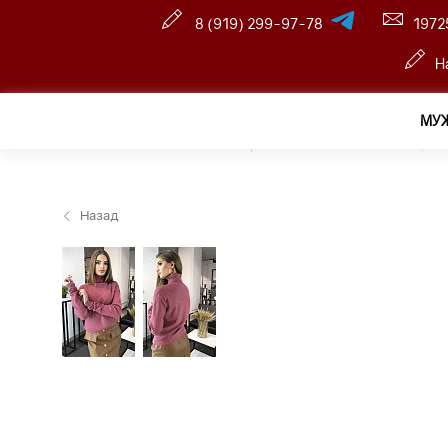
8 (919) 299-97-78
1972
Н
МУ
Главная
—
Оптовый интернет-магазин
—
Женщина
Назад