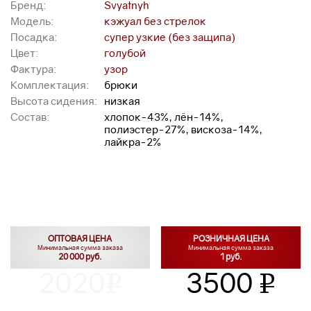
Бренд:
Svyatnyh
Модель:
кэжуал без стрелок
Посадка:
супер узкие (без защипа)
Цвет:
голубой
Фактура:
узор
Комплектация:
брюки
Высота сидения:
низкая
Состав:
хлопок-43%, лён-14%,
полиэстер-27%, вискоза-14%,
лайкра-2%
ОПТОВАЯ ЦЕНА
РОЗНИЧНАЯ ЦЕНА
Минимальная сумма заказа
Минимальная сумма заказа
20 000 руб.
1 руб.
2020
3500
v
v