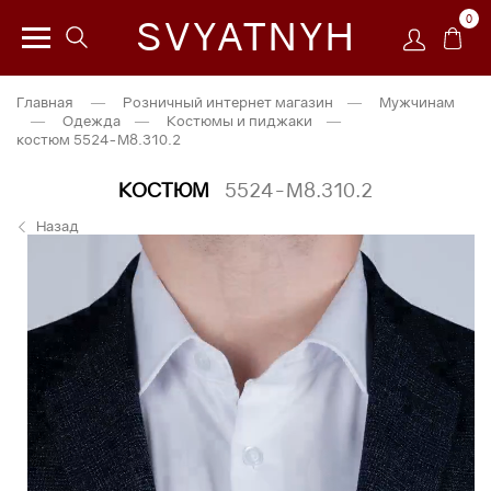
0
SVYATNYH
Главная
—
Розничный интернет магазин
—
Мужчинам
—
Одежда
—
Костюмы и пиджаки
—
костюм 5524-М8.310.2
КОСТЮМ
5524-М8.310.2
Назад