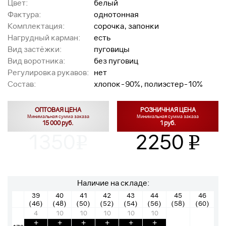
Цвет:
белый
Фактура:
однотонная
Комплектация:
сорочка, запонки
Нагрудный карман:
есть
Вид застёжки:
пуговицы
Вид воротника:
без пуговиц
Регулировка рукавов:
нет
Состав:
хлопок-90%, полиэстер-10%
ОПТОВАЯ ЦЕНА
РОЗНИЧНАЯ ЦЕНА
Минимальная сумма заказа
Минимальная сумма заказа
15 000 руб.
1 руб.
1350
2250
v
v
Наличие на складе:
39
40
41
42
43
44
45
46
(46)
(48)
(50)
(52)
(54)
(56)
(58)
(60)
4
10
10
10
10
10
+
+
+
+
+
+