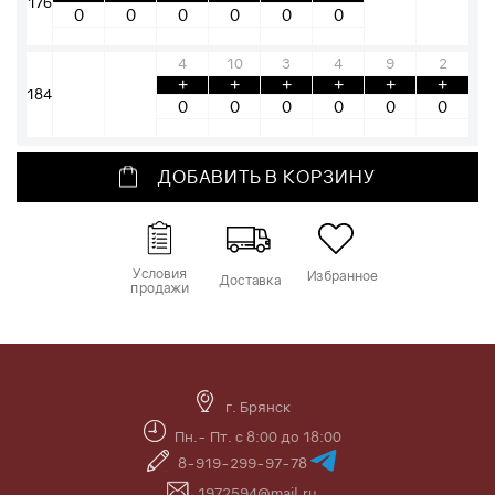
176
4
10
3
4
9
2
+
+
+
+
+
+
184
ДОБАВИТЬ В КОРЗИНУ
Условия
Избранное
Доставка
продажи
г. Брянск
Пн.- Пт. с 8:00 до 18:00
8-919-299-97-78
1972594@mail.ru