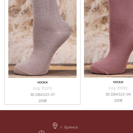
носки
носки
Код: 83582
Код: 83579
36.DB4323-04
36.DB4323-01
200
200
v
v
г. Брянск