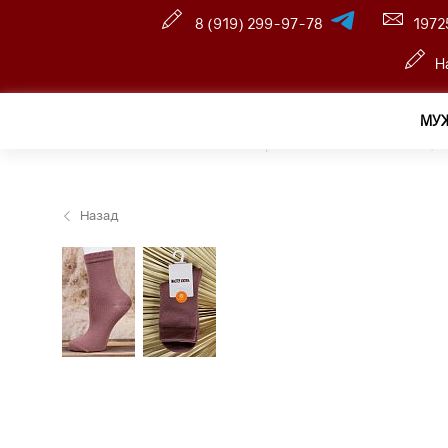
8 (919) 299-97-78
1972
Н
МУ
Главная
—
Розничный интернет магазин
—
Женщин
Назад