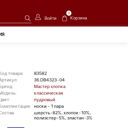
0
Корзина
Войти
ИЯ
Код товара:
83582
Артикул:
36.DB4323-04
Бренд:
Мастер хлопка
Модель:
классическая
Цвет:
пудровый
Комплектация:
носки - 1 пара
Состав:
шерсть-82%, хлопок-10%,
полиэстер-5%, эластан-3%