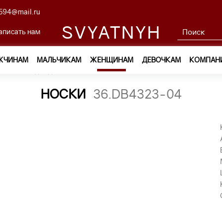
594@mail.ru
SVYATNYH
аписать нам
ЖЧИНАМ
МАЛЬЧИКАМ
ЖЕНЩИНАМ
ДЕВОЧКАМ
КОМПАН
ам
—
Одежда
—
Носки
—
носки 36.DB4323-04
НОСКИ
36.DB4323-04