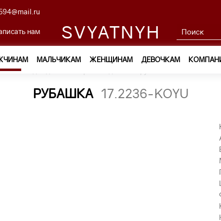
594@mail.ru
SVYATNYH
аписать нам
ЖЧИНАМ
МАЛЬЧИКАМ
ЖЕНЩИНАМ
ДЕВОЧКАМ
КОМПАН
ам
—
Одежда
—
Сорочки с длинным рукавом
—
MAVI 17.
РУБАШКА
17.2236-KOYU