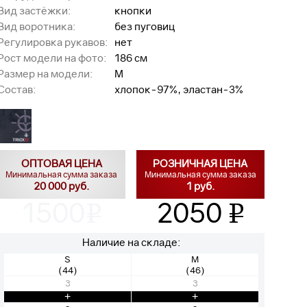
Вид застёжки:
кнопки
Вид воротника:
без пуговиц
Регулировка рукавов:
нет
Рост модели на фото:
186 см
Размер на модели:
M
Состав:
хлопок-97%, эластан-3%
ОПТОВАЯ ЦЕНА
РОЗНИЧНАЯ ЦЕНА
Минимальная сумма заказа
Минимальная сумма заказа
20 000 руб.
1 руб.
1500
2050
v
v
Наличие на складе:
S
M
(44)
(46)
3
3
+
+