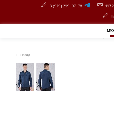
8 (919) 299-97-78
1972
Н
МУ
Главная
—
Розничный интернет магазин
—
Мужчин
Назад