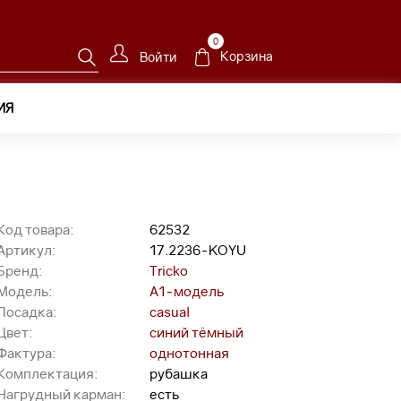
0
Корзина
Войти
ИЯ
2236-KOYU
Код товара:
62532
Артикул:
17.2236-KOYU
Бренд:
Tricko
Модель:
A1-модель
Посадка:
casual
Цвет:
синий тёмный
Фактура:
однотонная
Комплектация:
рубашка
Нагрудный карман:
есть