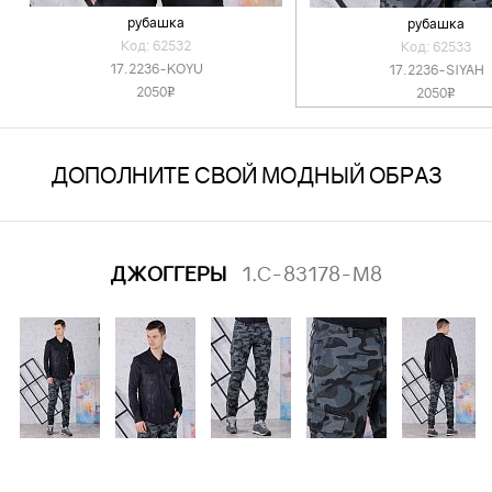
рубашка
рубашка
Код: 62532
Код: 62533
17.2236-KOYU
17.2236-SIYAH
2050
2050
v
v
ДОПОЛНИТЕ СВОЙ МОДНЫЙ ОБРАЗ
ДЖОГГЕРЫ
1.C-83178-M8