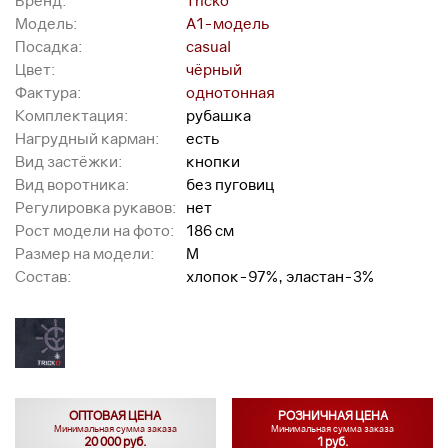
Бренд:
Tricko
Модель:
A1-модель
Посадка:
casual
Цвет:
чёрный
Фактура:
однотонная
Комплектация:
рубашка
Нагрудный карман:
есть
Вид застёжки:
кнопки
Вид воротника:
без пуговиц
Регулировка рукавов:
нет
Рост модели на фото:
186 см
Размер на модели:
M
Состав:
хлопок-97%, эластан-3%
ОПТОВАЯ ЦЕНА
РОЗНИЧНАЯ ЦЕНА
Минимальная сумма заказа
Минимальная сумма заказа
20 000 руб.
1 руб.