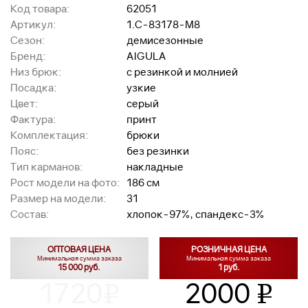
Код товара:
62051
Артикул:
1.C-83178-M8
Сезон:
демисезонные
Бренд:
AIGULA
Низ брюк:
с резинкой и молнией
Посадка:
узкие
Цвет:
серый
Фактура:
принт
Комплектация:
брюки
Пояс:
без резинки
Тип карманов:
накладные
Рост модели на фото:
186 см
Размер на модели:
31
Состав:
хлопок-97%, спандекс-3%
ОПТОВАЯ ЦЕНА
РОЗНИЧНАЯ ЦЕНА
Минимальная сумма заказа
Минимальная сумма заказа
15 000 руб.
1 руб.
1720
2000
v
v