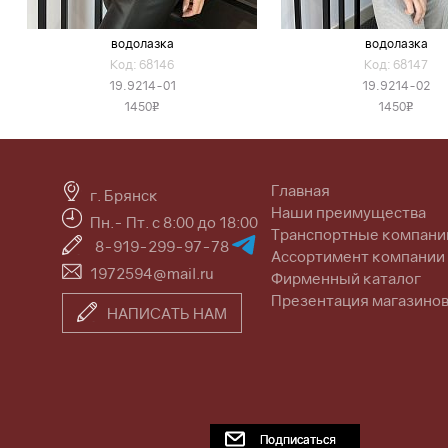
водолазка
водолазка
Код: 68146
Код: 68147
19.9214-01
19.9214-02
1450
1450
v
v
Главная
г. Брянск
Наши преимущества
Пн.- Пт. с 8:00 до 18:00
Транспортные компани
8-919-299-97-78
Ассортимент компании
1972594@mail.ru
Фирменный каталог
Презентация магазино
НАПИСАТЬ НАМ