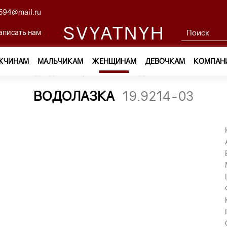
594@mail.ru
SVYATNYH
аписать нам
ЖЧИНАМ
МАЛЬЧИКАМ
ЖЕНЩИНАМ
ДЕВОЧКАМ
КОМПАН
ам
—
Одежда
—
Трикотаж
—
водолазка 19.9214-03
ВОДОЛАЗКА
19.9214-03