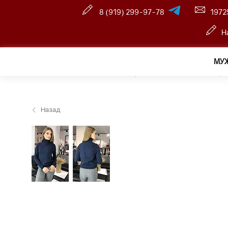
8 (919) 299-97-78
1972
Н
МУ
Главная
—
Розничный интернет магазин
—
Женщин
Назад