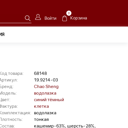
0
Корзина
Войти
ИЯ
Код товара:
68148
Артикул:
19.9214-03
Бренд:
Chao Sheng
Модель:
водолазка
Цвет:
синий тёмный
Фактура:
клетка
Комплектация:
водолазка
Плотность:
тонкая
Состав:
кашемир-63%, шерсть-28%,