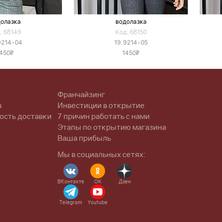
олазка
водолазка
: 68149
Код: 68150
9214-04
19.9214-05
450
1450
v
v
Франчайзинг
в
Инвестиции в открытие
ость доставки
7 причин работать с нами
Этапы по открытию магазина
Ваша прибыль
Мы в социальных сетях:
ВКонтакте
OK
Дзен
Telegram
Youtube