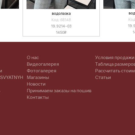
вод
водолазка
Код
Код: 68148
19.
19.9214-03
1
1450
v
О нас
Условия продажи
Видеогалерея
Таблица размеро
и
Фотогалерея
Рассчитать стоим
 SVYATNYH
Магазины
Статьи
Новости
в
Принимаем заказы на пошив
Контакты